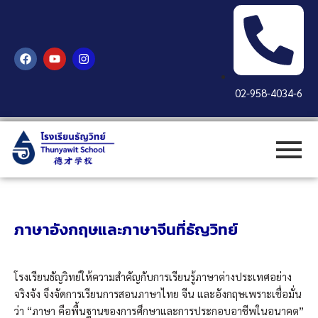
Skip
to
content
F
Y
I
a
o
n
c
u
s
e
t
t
02-958-4034-6
b
u
a
o
b
g
o
e
r
k
a
m
ภาษาอังกฤษและภาษาจีนที่ธัญวิทย์
โรงเรียนธัญวิทย์ให้ความสำคัญกับการเรียนรู้ภาษาต่างประเทศอย่าง
จริงจัง
จึงจัดการเรียนการสอนภาษาไทย จีน และอังกฤษ
เพราะเชื่อมั่น
ว่า “ภาษา คือพื้นฐานของการศึกษาและการประกอบอาชีพในอนาคต”