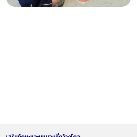
เสริมทักษะและมุมมองที่กว้างไกล