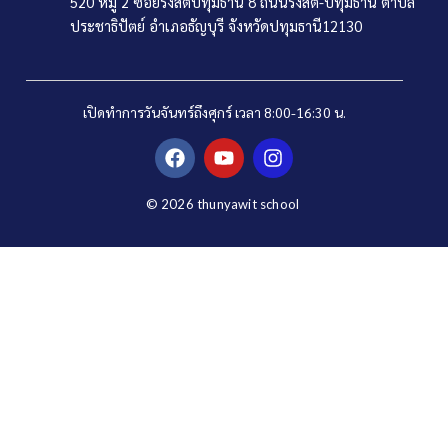
520 หมู่ 2 ซอยรังสิตปทุมธานี 8 ถนนรังสิต-ปทุมธานี ตำบล
ประชาธิปัตย์ อำเภอธัญบุรี จังหวัดปทุมธานี12130
เปิดทำการวันจันทร์ถึงศุกร์
เวลา 8:00-16:30 น.
F
Y
I
a
o
n
c
u
s
e
t
t
© 2026 thunyawit school
b
u
a
o
b
g
o
e
r
k
a
m