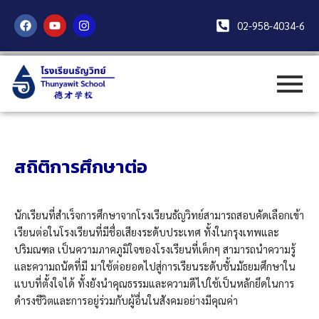
Skip
F
Y
I
to
02-958-4034-6
a
o
n
c
u
s
content
e
t
t
b
u
a
o
b
g
o
e
r
k
a
m
สถิติการศึกษาต่อ
นักเรียนที่สำเร็จการศึกษาจากโรงเรียนธัญวิทย์สามารถสอบคัดเลือกเข้า
เรียนต่อในโรงเรียนที่มีชื่อเสียงระดับประเทศ ทั้งในกรุงเทพและ
ปริมณฑล เป็นความภาคภูมิใจของโรงเรียนที่เด็กๆ สามารถนำความรู้
และความถนัดที่มี มาใช้ต่อยอดไปสู่การเรียนระดับชั้นมัธยมศึกษาใน
แบบที่ตั้งใจได้ ทั้งยังนำคุณธรรมและความดีไปใช้เป็นหลักยึดในการ
ดำรงชีวิตและการอยู่ร่วมกับผู้อื่นในสังคมอย่างมีคุณค่า